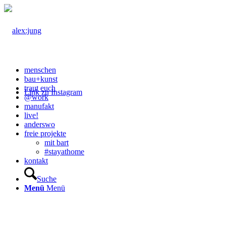
menschen
bau+kunst
traut euch
Link zu Instagram
@work
manufakt
live!
anderswo
freie projekte
mit bart
#stayathome
kontakt
Suche
Menü
Menü